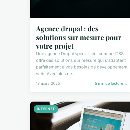
Agence drupal : des
solutions sur mesure pour
votre projet
Une agence Drupal spécialisée, comme ITSS,
offre des solutions sur mesure qui s'adaptent
parfaitement à vos besoins de développement
web. Avec plus de...
13 mars 2025
5 min de lecture →
INTERNET