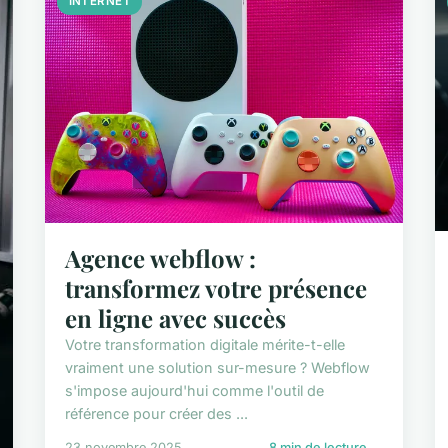
INTERNET
Agence webflow :
transformez votre présence
en ligne avec succès
Votre transformation digitale mérite-t-elle
vraiment une solution sur-mesure ? Webflow
s'impose aujourd'hui comme l'outil de
référence pour créer des ...
23 novembre 2025
8 min de lecture →