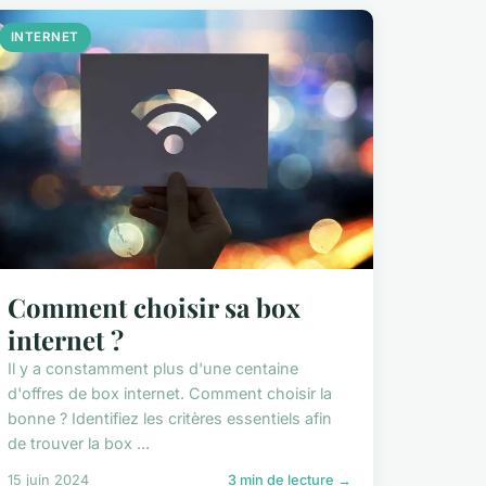
INTERNET
Comment choisir sa box
internet ?
Il y a constamment plus d'une centaine
d'offres de box internet. Comment choisir la
bonne ? Identifiez les critères essentiels afin
de trouver la box ...
15 juin 2024
3 min de lecture →