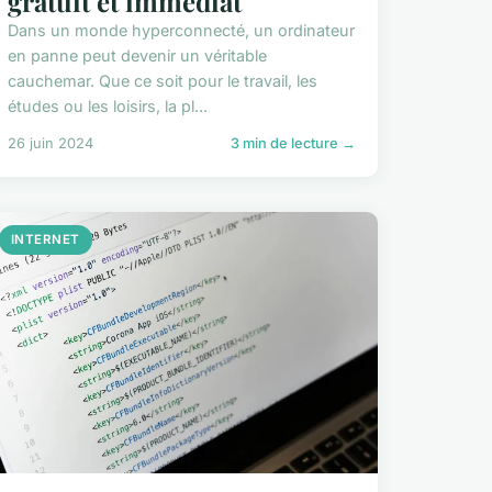
gratuit et immédiat
Dans un monde hyperconnecté, un ordinateur
en panne peut devenir un véritable
cauchemar. Que ce soit pour le travail, les
études ou les loisirs, la pl...
26 juin 2024
3 min de lecture →
INTERNET