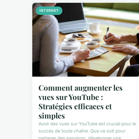
INTERNET
Comment augmenter les
vues sur YouTube :
Stratégies efficaces et
simples
Avoir des vues sur YouTube est crucial pour le
succès de toute chaîne. Que ce soit pour
partager des passions, développer une